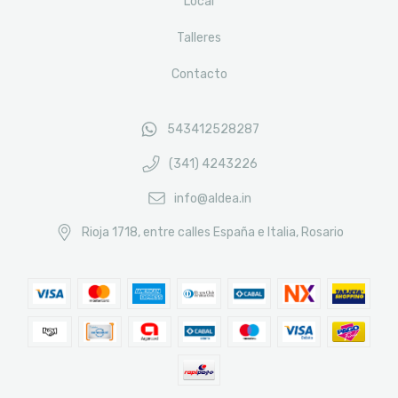
Local
Talleres
Contacto
543412528287
(341) 4243226
info@aldea.in
Rioja 1718, entre calles España e Italia, Rosario