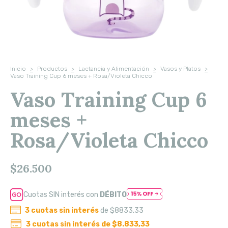
Inicio
>
Productos
>
Lactancia y Alimentación
>
Vasos y Platos
>
Vaso Training Cup 6 meses + Rosa/Violeta Chicco
Vaso Training Cup 6
meses +
Rosa/Violeta Chicco
$26.500
Cuotas SIN interés con
DÉBITO
3
cuotas sin interés
de
$8833,33
3
cuotas sin interés de
$8.833,33