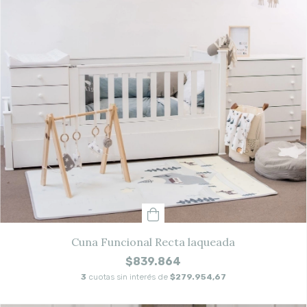
Cuna Funcional Recta laqueada
$839.864
3
cuotas sin interés de
$279.954,67