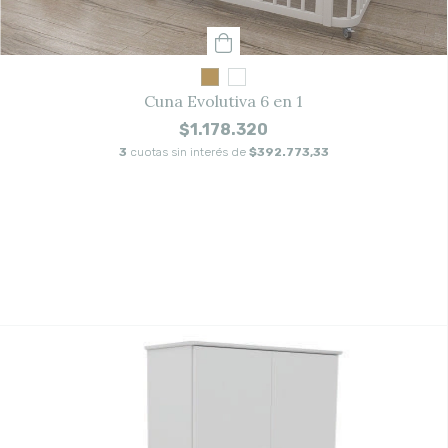
Cuna Evolutiva 6 en 1
$1.178.320
3
cuotas sin interés de
$392.773,33