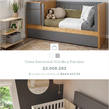
Cuna funcional Nórdica Paraíso
$2.008.282
3
cuotas sin interés de
$669.427,33