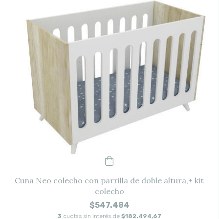
Cuna Neo colecho con parrilla de doble altura,+ kit
colecho
$547.484
3
cuotas sin interés de
$182.494,67