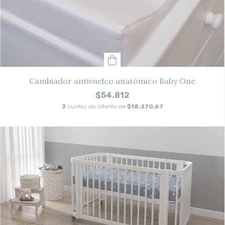
Cambiador antivuelco anatómico Baby One
$54.812
3
cuotas sin interés de
$18.270,67