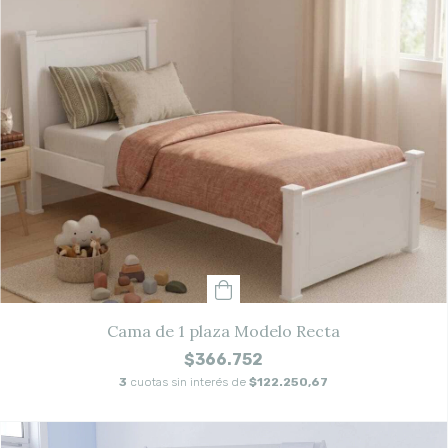
Cama de 1 plaza Modelo Recta
$366.752
3
cuotas sin interés de
$122.250,67