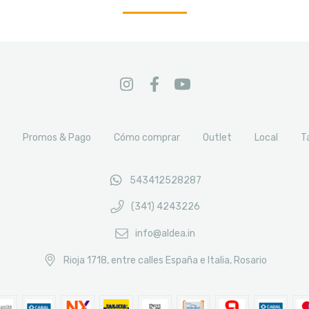
Promos & Pago
Cómo comprar
Outlet
Local
T
543412528287
(341) 4243226
info@aldea.in
Rioja 1718, entre calles España e Italia, Rosario